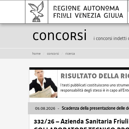
Concorsi
i concorsi indetti 
home
concorsi
ricerca
RISULTATO DELLA RI
I testi pubblicati costituiscono uno strume
responsabilità degli stessi è in capo all'E
05.08.2026
-
Scadenza della presentazione delle 
332/26 – Azienda Sanitaria Friul