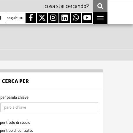
i
seguici su
Toggle
navigation
CERCA PER
per parola chiave
per titolo di studio
per tipo di contratto