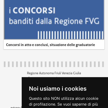
Concorsi in atto e conclusi, situazione delle graduatorie
Regione Autonoma Friuli Venezia Giulia
c.f. 80014930327; p.iva 00526040324
piazza Unità d'Italia 1 Trieste
Noi usiamo i cookies
+39 040 3771111
regione.friuliveneziagiulia@certregione.fvg.it
Questo sito NON utilizza alcun cookie
amministrazione trasparente
di profilazione. Se vuoi saperne di più
privacy
|
cookie
|
note legali
|
accessibilità
|
rss
|
dichiarazione di