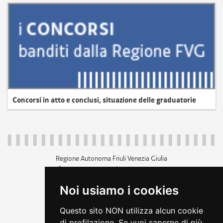
Concorsi in atto e conclusi, situazione delle graduatorie
Regione Autonoma Friuli Venezia Giulia
c.f. 80014930327; p.iva 00526040324
piazza Unità d'Italia 1 Trieste
Noi usiamo i cookies
+39 040 3771111
regione.friuliveneziagiulia@certregione.fvg.it
Questo sito NON utilizza alcun cookie
amministrazione trasparente
di profilazione. Se vuoi saperne di più