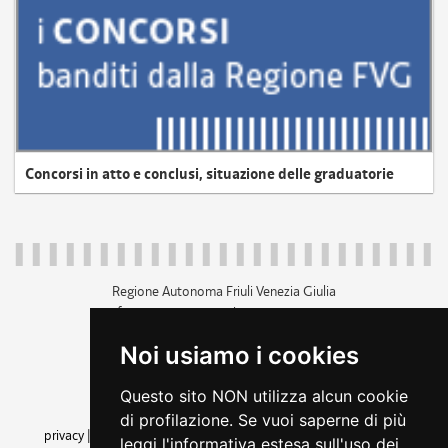
Concorsi in atto e conclusi, situazione delle graduatorie
Regione Autonoma Friuli Venezia Giulia
c.f. 80014930327; p.iva 00526040324
piazza Unità d'Italia 1 Trieste
Noi usiamo i cookies
+39 040 3771111
regione.friuliveneziagiulia@certregione.fvg.it
Questo sito NON utilizza alcun cookie
amministrazione trasparente
di profilazione. Se vuoi saperne di più
privacy
|
cookie
|
note legali
|
accessibilità
|
rss
|
dichiarazione di
leggi l'informativa estesa sull'uso dei