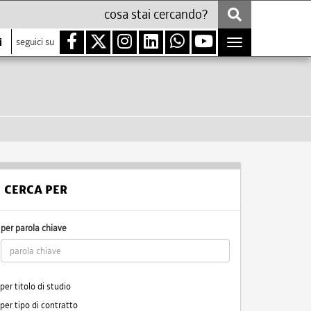
i
seguici su
Toggle
navigation
CERCA PER
per parola chiave
per titolo di studio
per tipo di contratto