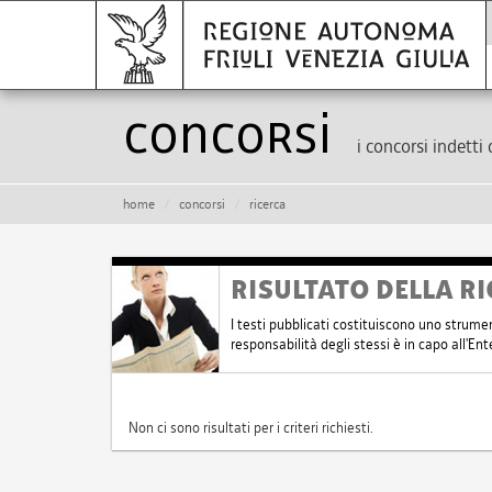
Concorsi
i concorsi indetti 
home
concorsi
ricerca
RISULTATO DELLA RI
I testi pubblicati costituiscono uno strume
responsabilità degli stessi è in capo all'E
Non ci sono risultati per i criteri richiesti.