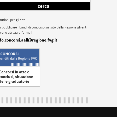
cerca
truzioni per gli enti
r pubblicare i bandi di concorso sul sito della Regione gli enti
vono utilizzare l'e-mail
nfo.concorsi.aall@regione.fvg.it
Concorsi in atto e
conclusi, situazione
delle graduatorie
uliveneziagiulia@certregione.fvg.it