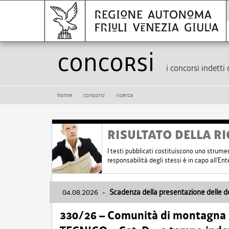
Concorsi
i concorsi indetti 
home
concorsi
ricerca
RISULTATO DELLA RI
I testi pubblicati costituiscono uno strume
responsabilità degli stessi è in capo all'E
04.08.2026
-
Scadenza della presentazione delle 
330/26 – Comunità di montagna