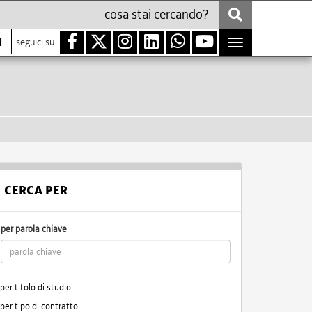
i
seguici su
Toggle
navigation
CERCA PER
per parola chiave
per titolo di studio
per tipo di contratto