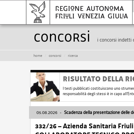
Concorsi
i concorsi indetti 
home
concorsi
ricerca
RISULTATO DELLA RI
I testi pubblicati costituiscono uno strume
responsabilità degli stessi è in capo all'E
05.08.2026
-
Scadenza della presentazione delle 
332/26 – Azienda Sanitaria Friul