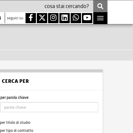
i
seguici su
Toggle
navigation
CERCA PER
per parola chiave
per titolo di studio
per tipo di contratto