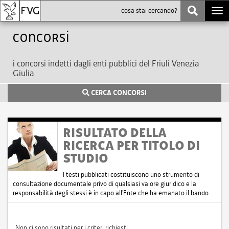
Togg
navi
Concorsi
i concorsi indetti dagli enti pubblici del Friuli Venezia
Giulia
CERCA CONCORSI
RISULTATO DELLA
RICERCA PER TITOLO DI
STUDIO
I testi pubblicati costituiscono uno strumento di
consultazione documentale privo di qualsiasi valore giuridico e la
responsabilità degli stessi è in capo all'Ente che ha emanato il bando.
Non ci sono risultati per i criteri richiesti.