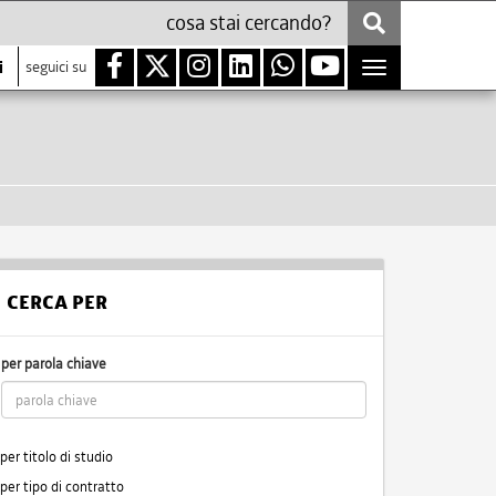
i
seguici su
Toggle
navigation
CERCA PER
per parola chiave
per titolo di studio
per tipo di contratto