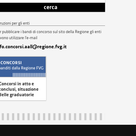
cerca
truzioni per gli enti
r pubblicare i bandi di concorso sul sito della Regione gli enti
vono utilizzare l'e-mail
nfo.concorsi.aall@regione.fvg.it
Concorsi in atto e
conclusi, situazione
delle graduatorie
uliveneziagiulia@certregione.fvg.it