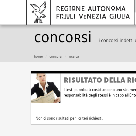
Concorsi
i concorsi indetti 
home
concorsi
ricerca
RISULTATO DELLA RI
I testi pubblicati costituiscono uno strume
responsabilità degli stessi è in capo all'E
Non ci sono risultati per i criteri richiesti.