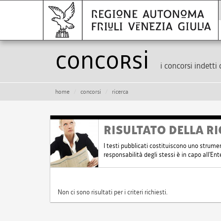
Concorsi
i concorsi indetti 
home
concorsi
ricerca
RISULTATO DELLA RI
I testi pubblicati costituiscono uno strume
responsabilità degli stessi è in capo all'E
Non ci sono risultati per i criteri richiesti.