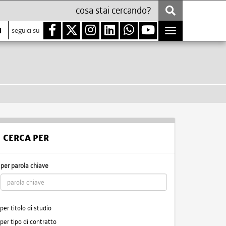
i
seguici su
Toggle
navigation
CERCA PER
per parola chiave
per titolo di studio
per tipo di contratto