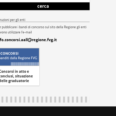
cerca
truzioni per gli enti
r pubblicare i bandi di concorso sul sito della Regione gli enti
vono utilizzare l'e-mail
nfo.concorsi.aall@regione.fvg.it
Concorsi in atto e
conclusi, situazione
delle graduatorie
uliveneziagiulia@certregione.fvg.it