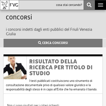
Togg
navi
Concorsi
i concorsi indetti dagli enti pubblici del Friuli Venezia
Giulia
CERCA CONCORSI
RISULTATO DELLA
RICERCA PER TITOLO DI
STUDIO
I testi pubblicati costituiscono uno strumento di
consultazione documentale privo di qualsiasi valore giuridico e la
responsabilità degli stessi è in capo all'Ente che ha emanato il bando.
Non ci sono risultati per i criteri richiesti.