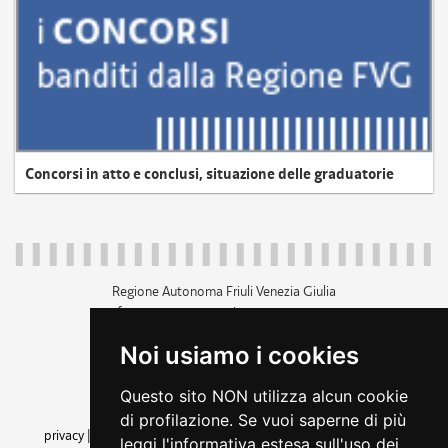
Concorsi in atto e conclusi, situazione delle graduatorie
Regione Autonoma Friuli Venezia Giulia
c.f. 80014930327; p.iva 00526040324
piazza Unità d'Italia 1 Trieste
Noi usiamo i cookies
+39 040 3771111
regione.friuliveneziagiulia@certregione.fvg.it
Questo sito NON utilizza alcun cookie
amministrazione trasparente
di profilazione. Se vuoi saperne di più
privacy
|
cookie
|
note legali
|
accessibilità
|
rss
|
dichiarazione di
leggi l'informativa estesa sull'uso dei