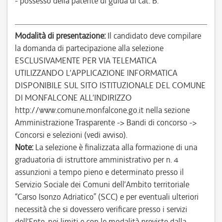
- possesso della patente di guida di cat. B.
Modalità di presentazione:
Il candidato deve compilare
la domanda di partecipazione alla selezione
ESCLUSIVAMENTE PER VIA TELEMATICA
UTILIZZANDO L’APPLICAZIONE INFORMATICA
DISPONIBILE SUL SITO ISTITUZIONALE DEL COMUNE
DI MONFALCONE ALL’INDIRIZZO
http://www.comune.monfalcone.go.it nella sezione
Amministrazione Trasparente -> Bandi di concorso ->
Concorsi e selezioni (vedi avviso).
Note:
La selezione è finalizzata alla formazione di una
graduatoria di istruttore amministrativo per n. 4
assunzioni a tempo pieno e determinato presso il
Servizio Sociale dei Comuni dell’Ambito territoriale
“Carso Isonzo Adriatico” (SCC) e per eventuali ulteriori
necessità che si dovessero verificare presso i servizi
dell’Ente, nei limiti e con le modalità previste dalla