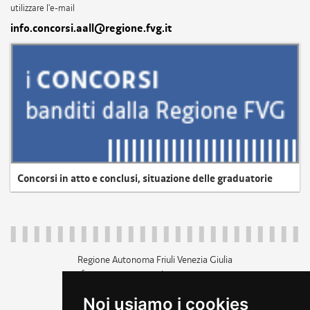
utilizzare l'e-mail
info.concorsi.aall@regione.fvg.it
Concorsi in atto e conclusi, situazione delle graduatorie
Regione Autonoma Friuli Venezia Giulia
c.f. 80014930327; p.iva 00526040324
piazza Unità d'Italia 1 Trieste
Noi usiamo i cookies
+39 040 3771111