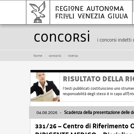
Concorsi
i concorsi indetti 
home
concorsi
ricerca
RISULTATO DELLA RI
I testi pubblicati costituiscono uno strume
responsabilità degli stessi è in capo all'E
04.08.2026
-
Scadenza della presentazione delle 
331/26 – Centro di Riferimento 