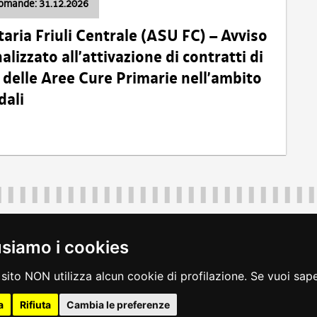
domande: 31.12.2026
taria Friuli Centrale (ASU FC) – Avviso
alizzato all’attivazione di contratti di
delle Aree Cure Primarie nell’ambito
dali
Regione Autonoma Friuli Venezia Giulia
40324
|
piazza Unità d'Italia 1 Trieste
|
+39 040 3771111
|
regione.fri
usiamo i cookies
legali
|
accessibilità
|
rss
|
dichiarazione di accessibilità
|
feedback
|
c
sito NON utilizza alcun cookie di profilazione. Se vuoi saper
a
Rifiuta
Cambia le preferenze