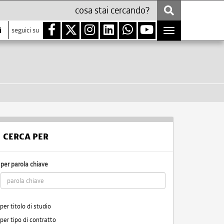
i
seguici su
Toggle
navigation
CERCA PER
per parola chiave
per titolo di studio
per tipo di contratto