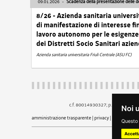
09.01.2026
-
Scadenza della presentazione delle 
8/26 - Azienda sanitaria universi
di manifestazione di interesse fin
lavoro autonomo per le esigenze 
dei Distretti Socio Sanitari azien
Azienda sanitaria universitaria Friuli Centrale (ASU FC)
c.f. 80014930327; p.iva 005260
Noi 
amministrazione trasparente
|
privacy
|
cookie
|
note 
Questo 
Accett