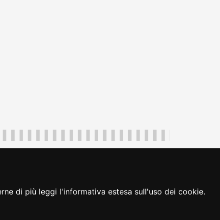
uliveneziagiulia@certregione.fvg.it
ambio preferenze cookie
|
loginFVG
ne di più leggi l'informativa estesa sull'uso dei cookie.
seguici su