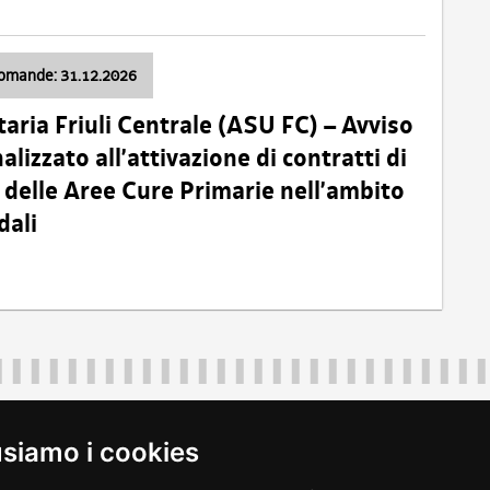
domande: 31.12.2026
taria Friuli Centrale (ASU FC) – Avviso
alizzato all’attivazione di contratti di
delle Aree Cure Primarie nell’ambito
dali
Regione Autonoma Friuli Venezia Giulia
40324
|
piazza Unità d'Italia 1 Trieste
|
+39 040 3771111
|
regione.fri
usiamo i cookies
legali
|
accessibilità
|
rss
|
dichiarazione di accessibilità
|
feedback
|
c