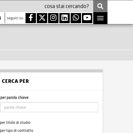
i
seguici su
Toggle
navigation
CERCA PER
per parola chiave
per titolo di studio
per tipo di contratto