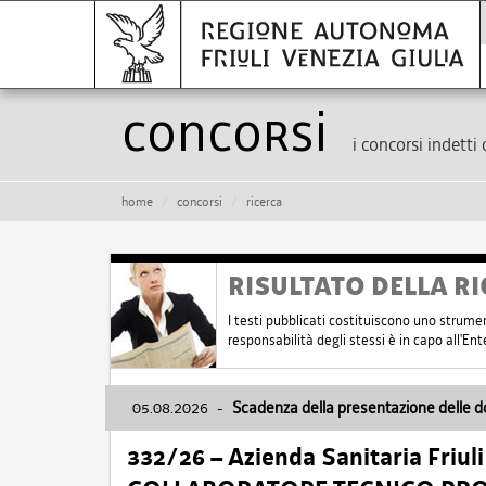
Concorsi
i concorsi indetti 
home
concorsi
ricerca
RISULTATO DELLA RI
I testi pubblicati costituiscono uno strume
responsabilità degli stessi è in capo all'E
05.08.2026
-
Scadenza della presentazione delle 
332/26 – Azienda Sanitaria Friul