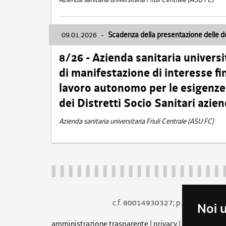
09.01.2026
-
Scadenza della presentazione delle 
8/26 - Azienda sanitaria universi
di manifestazione di interesse fin
lavoro autonomo per le esigenze 
dei Distretti Socio Sanitari azien
Azienda sanitaria universitaria Friuli Centrale (ASU FC)
c.f. 80014930327; p.iva 005260
Noi 
amministrazione trasparente
|
privacy
|
cookie
|
note 