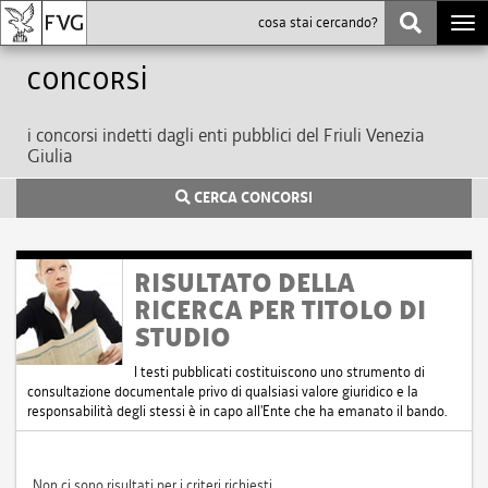
Togg
navi
Concorsi
i concorsi indetti dagli enti pubblici del Friuli Venezia
Giulia
CERCA CONCORSI
RISULTATO DELLA
RICERCA PER TITOLO DI
STUDIO
I testi pubblicati costituiscono uno strumento di
consultazione documentale privo di qualsiasi valore giuridico e la
responsabilità degli stessi è in capo all'Ente che ha emanato il bando.
Non ci sono risultati per i criteri richiesti.