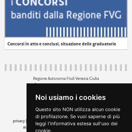
Concorsi in atto e conclusi, situazione delle graduatorie
Regione Autonoma Friuli Venezia Giulia
c.f. 80014930327; p.iva 00526040324
piazza Unità d'Italia 1 Trieste
Noi usiamo i cookies
+39 040 3771111
regione.friuliveneziagiulia@certregione.fvg.it
Questo sito NON utilizza alcun cookie
amministrazione trasparente
di profilazione. Se vuoi saperne di più
privacy
|
cookie
|
note legali
|
accessibilità
|
rss
|
dichiarazione di
leggi l'informativa estesa sull'uso dei
accessibilità
|
feedback
|
cambio preferenze cookie
cookie.