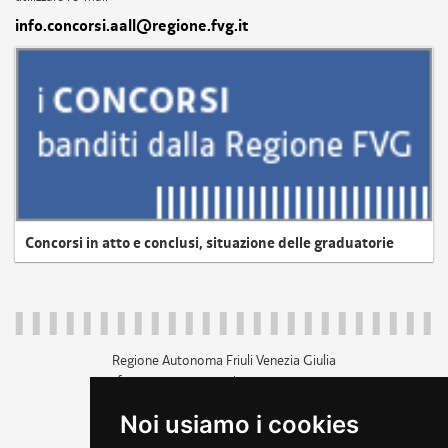
info.concorsi.aall@regione.fvg.it
Concorsi in atto e conclusi, situazione delle graduatorie
Regione Autonoma Friuli Venezia Giulia
c.f. 80014930327; p.iva 00526040324
piazza Unità d'Italia 1 Trieste
Noi usiamo i cookies
+39 040 3771111
regione.friuliveneziagiulia@certregione.fvg.it