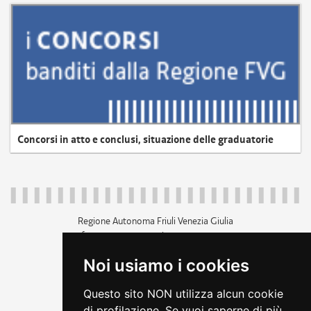
Concorsi in atto e conclusi, situazione delle graduatorie
Regione Autonoma Friuli Venezia Giulia
c.f. 80014930327; p.iva 00526040324
piazza Unità d'Italia 1 Trieste
Noi usiamo i cookies
+39 040 3771111
regione.friuliveneziagiulia@certregione.fvg.it
Questo sito NON utilizza alcun cookie
amministrazione trasparente
di profilazione. Se vuoi saperne di più