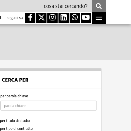
i
seguici su
Toggle
navigation
CERCA PER
per parola chiave
per titolo di studio
per tipo di contratto