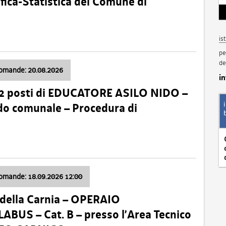
fica-Statistica del Comune di
is
pe
de
domande: 20.08.2026
i
 2 posti di EDUCATORE ASILO NIDO –
nido comunale – Procedura di
domande: 18.09.2026 12:00
della Carnia – OPERAIO
US – Cat. B – presso l’Area Tecnico