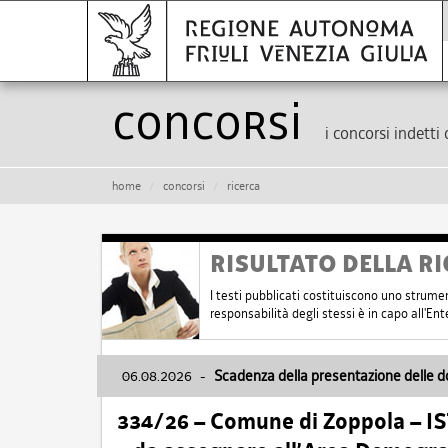
Concorsi
i concorsi indetti 
home
concorsi
ricerca
RISULTATO DELLA RI
I testi pubblicati costituiscono uno strume
responsabilità degli stessi è in capo all'E
06.08.2026
-
Scadenza della presentazione delle 
334/26 – Comune di Zoppola – 