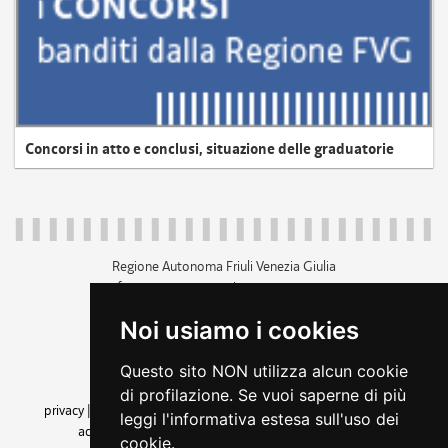
Concorsi in atto e conclusi, situazione delle graduatorie
Regione Autonoma Friuli Venezia Giulia
c.f. 80014930327; p.iva 00526040324
piazza Unità d'Italia 1 Trieste
Noi usiamo i cookies
+39 040 3771111
regione.friuliveneziagiulia@certregione.fvg.it
Questo sito NON utilizza alcun cookie
amministrazione trasparente
di profilazione. Se vuoi saperne di più
privacy
|
cookie
|
note legali
|
accessibilità
|
rss
|
dichiarazione di
leggi l'informativa estesa sull'uso dei
accessibilità
|
feedback
|
cambio preferenze cookie
cookie.