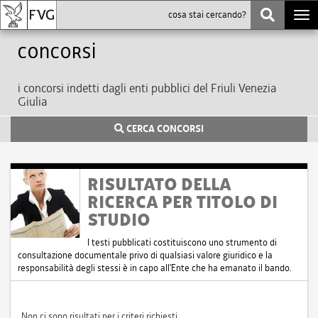
Togg
navi
Concorsi
i concorsi indetti dagli enti pubblici del Friuli Venezia
Giulia
CERCA CONCORSI
RISULTATO DELLA
RICERCA PER TITOLO DI
STUDIO
I testi pubblicati costituiscono uno strumento di
consultazione documentale privo di qualsiasi valore giuridico e la
responsabilità degli stessi è in capo all'Ente che ha emanato il bando.
Non ci sono risultati per i criteri richiesti.