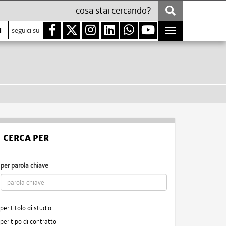
i
seguici su
Toggle
navigation
CERCA PER
per parola chiave
per titolo di studio
per tipo di contratto