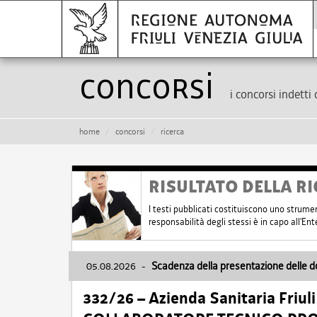
Concorsi
i concorsi indetti 
home
concorsi
ricerca
RISULTATO DELLA RI
I testi pubblicati costituiscono uno strume
responsabilità degli stessi è in capo all'E
05.08.2026
-
Scadenza della presentazione delle 
332/26 – Azienda Sanitaria Friul