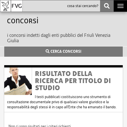
Togg
navi
Concorsi
i concorsi indetti dagli enti pubblici del Friuli Venezia
Giulia
CERCA CONCORSI
RISULTATO DELLA
RICERCA PER TITOLO DI
STUDIO
I testi pubblicati costituiscono uno strumento di
consultazione documentale privo di qualsiasi valore giuridico e la
responsabilità degli stessi è in capo all'Ente che ha emanato il bando.
Non ci sono risultati per i criteri richiesti.