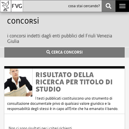
Togg
navi
Concorsi
i concorsi indetti dagli enti pubblici del Friuli Venezia
Giulia
CERCA CONCORSI
RISULTATO DELLA
RICERCA PER TITOLO DI
STUDIO
I testi pubblicati costituiscono uno strumento di
consultazione documentale privo di qualsiasi valore giuridico e la
responsabilità degli stessi è in capo all'Ente che ha emanato il bando.
Non ci sono risultati per i criteri richiesti.