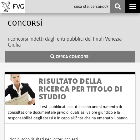
Togg
navi
Concorsi
i concorsi indetti dagli enti pubblici del Friuli Venezia
Giulia
CERCA CONCORSI
RISULTATO DELLA
RICERCA PER TITOLO DI
STUDIO
I testi pubblicati costituiscono uno strumento di
consultazione documentale privo di qualsiasi valore giuridico e la
responsabilità degli stessi è in capo all'Ente che ha emanato il bando.
Non ci sono risultati per i criteri richiesti.