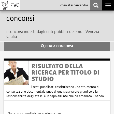
Togg
navi
Concorsi
i concorsi indetti dagli enti pubblici del Friuli Venezia
Giulia
CERCA CONCORSI
RISULTATO DELLA
RICERCA PER TITOLO DI
STUDIO
I testi pubblicati costituiscono uno strumento di
consultazione documentale privo di qualsiasi valore giuridico e la
responsabilità degli stessi è in capo all'Ente che ha emanato il bando.
Non ci sono risultati per i criteri richiesti.