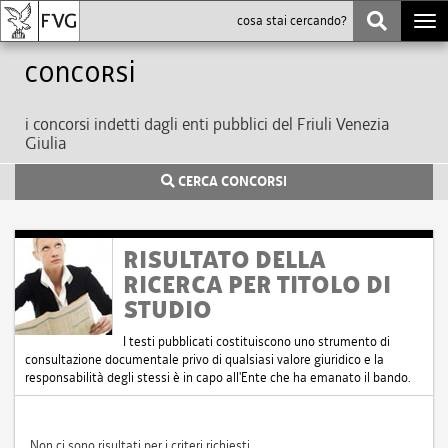
Togg
navi
Concorsi
i concorsi indetti dagli enti pubblici del Friuli Venezia
Giulia
CERCA CONCORSI
RISULTATO DELLA
RICERCA PER TITOLO DI
STUDIO
I testi pubblicati costituiscono uno strumento di
consultazione documentale privo di qualsiasi valore giuridico e la
responsabilità degli stessi è in capo all'Ente che ha emanato il bando.
Non ci sono risultati per i criteri richiesti.