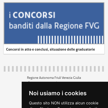
Concorsi in atto e conclusi, situazione delle graduatorie
Regione Autonoma Friuli Venezia Giulia
c.f. 80014930327; p.iva 00526040324
piazza Unità d'Italia 1 Trieste
Noi usiamo i cookies
+39 040 3771111
regione.friuliveneziagiulia@certregione.fvg.it
Questo sito NON utilizza alcun cookie
amministrazione trasparente