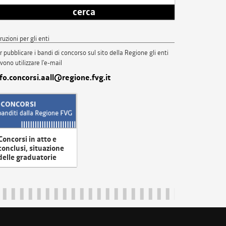
cerca
truzioni per gli enti
r pubblicare i bandi di concorso sul sito della Regione gli enti
vono utilizzare l'e-mail
nfo.concorsi.aall@regione.fvg.it
Concorsi in atto e
conclusi, situazione
delle graduatorie
uliveneziagiulia@certregione.fvg.it