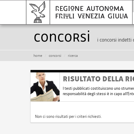
Concorsi
i concorsi indetti 
home
concorsi
ricerca
RISULTATO DELLA RI
I testi pubblicati costituiscono uno strume
responsabilità degli stessi è in capo all'E
Non ci sono risultati per i criteri richiesti.