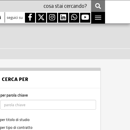
i
seguici su
Toggle
navigation
CERCA PER
per parola chiave
per titolo di studio
per tipo di contratto