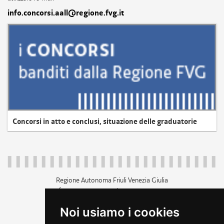
info.concorsi.aall@regione.fvg.it
Concorsi in atto e conclusi, situazione delle graduatorie
Regione Autonoma Friuli Venezia Giulia
c.f. 80014930327; p.iva 00526040324
piazza Unità d'Italia 1 Trieste
Noi usiamo i cookies
+39 040 3771111
regione.friuliveneziagiulia@certregione.fvg.it