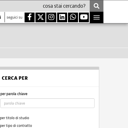
i
seguici su
Toggle
navigation
CERCA PER
per parola chiave
per titolo di studio
per tipo di contratto