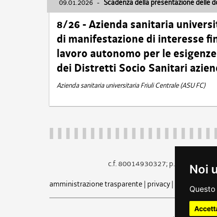
09.01.2026
-
Scadenza della presentazione delle 
8/26 - Azienda sanitaria universi
di manifestazione di interesse fin
lavoro autonomo per le esigenze 
dei Distretti Socio Sanitari azien
Azienda sanitaria universitaria Friuli Centrale (ASU FC)
c.f. 80014930327; p.iva 005260
Noi 
amministrazione trasparente
|
privacy
|
cookie
|
note 
Questo 
Accett