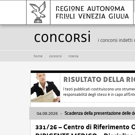
Concorsi
i concorsi indetti 
home
concorsi
ricerca
RISULTATO DELLA RI
I testi pubblicati costituiscono uno strume
responsabilità degli stessi è in capo all'E
04.08.2026
-
Scadenza della presentazione delle 
331/26 – Centro di Riferimento 