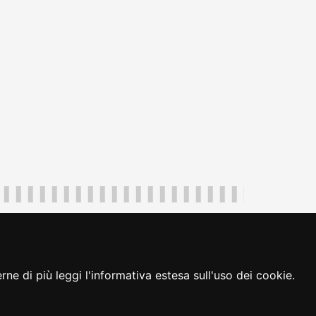
uliveneziagiulia@certregione.fvg.it
ambio preferenze cookie
|
loginFVG
ne di più leggi l'informativa estesa sull'uso dei cookie.
seguici su