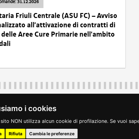
domande: 31.12.2026
taria Friuli Centrale (ASU FC) – Avviso
alizzato all’attivazione di contratti di
delle Aree Cure Primarie nell’ambito
dali
Regione Autonoma Friuli Venezia Giulia
40324
|
piazza Unità d'Italia 1 Trieste
|
+39 040 3771111
|
regione.fri
usiamo i cookies
legali
|
accessibilità
|
rss
|
dichiarazione di accessibilità
|
feedback
|
c
sito NON utilizza alcun cookie di profilazione. Se vuoi saper
a
Rifiuta
Cambia le preferenze