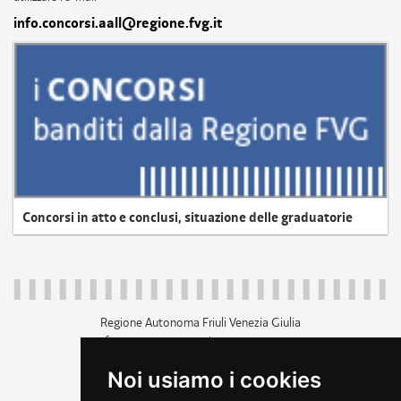
info.concorsi.aall@regione.fvg.it
Concorsi in atto e conclusi, situazione delle graduatorie
Regione Autonoma Friuli Venezia Giulia
c.f. 80014930327; p.iva 00526040324
piazza Unità d'Italia 1 Trieste
Noi usiamo i cookies
+39 040 3771111
regione.friuliveneziagiulia@certregione.fvg.it