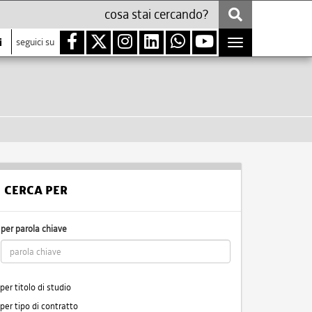
i
seguici su
Toggle
navigation
CERCA PER
per parola chiave
per titolo di studio
per tipo di contratto