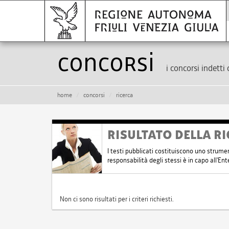
Concorsi
i concorsi indetti 
home
concorsi
ricerca
RISULTATO DELLA RI
I testi pubblicati costituiscono uno strume
responsabilità degli stessi è in capo all'E
Non ci sono risultati per i criteri richiesti.