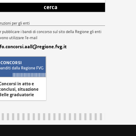
cerca
truzioni per gli enti
r pubblicare i bandi di concorso sul sito della Regione gli enti
vono utilizzare l'e-mail
nfo.concorsi.aall@regione.fvg.it
Concorsi in atto e
conclusi, situazione
delle graduatorie
uliveneziagiulia@certregione.fvg.it