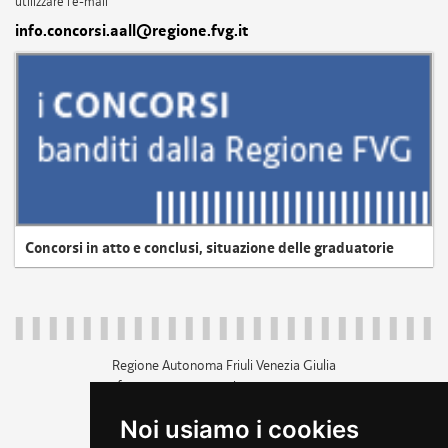
utilizzare l'e-mail
info.concorsi.aall@regione.fvg.it
Concorsi in atto e conclusi, situazione delle graduatorie
Regione Autonoma Friuli Venezia Giulia
c.f. 80014930327; p.iva 00526040324
piazza Unità d'Italia 1 Trieste
Noi usiamo i cookies
+39 040 3771111