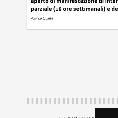
aperto di manifestazione di int
parziale (18 ore settimanali) e 
ASP La Quiete
c.f. 80014930327; p.iva 005260