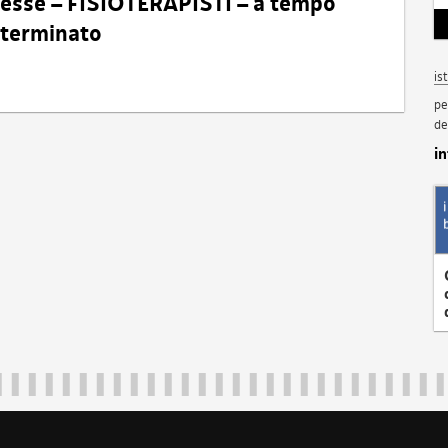
eresse – FISIOTERAPISTI – a tempo
determinato
is
pe
de
i
Regione Autonoma Friuli Venezia Giulia
40324
|
piazza Unità d'Italia 1 Trieste
|
+39 040 3771111
|
regione.fri