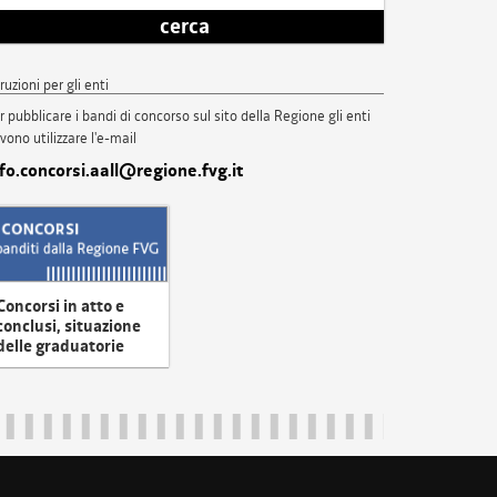
cerca
truzioni per gli enti
r pubblicare i bandi di concorso sul sito della Regione gli enti
vono utilizzare l'e-mail
nfo.concorsi.aall@regione.fvg.it
Concorsi in atto e
conclusi, situazione
delle graduatorie
uliveneziagiulia@certregione.fvg.it