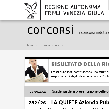
Concorsi
i concorsi indetti 
home
concorsi
ricerca
RISULTATO DELLA RI
I testi pubblicati costituiscono uno strume
responsabilità degli stessi è in capo all'E
26.06.2026
-
Scadenza della presentazione delle 
282/26 – LA QUIETE Azienda Pubbl