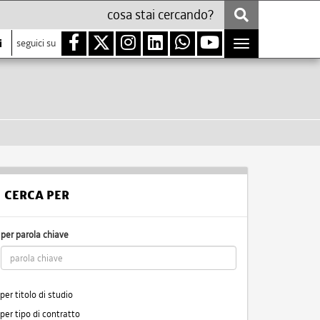
i
seguici su
Toggle
navigation
CERCA PER
per parola chiave
per titolo di studio
per tipo di contratto