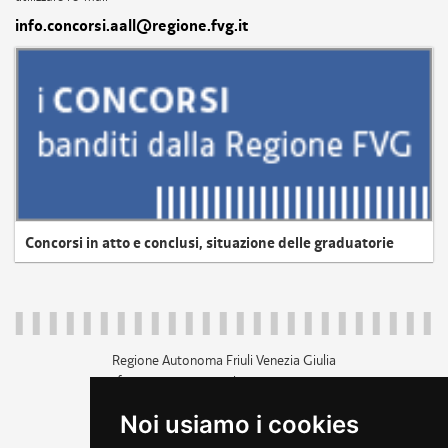
info.concorsi.aall@regione.fvg.it
Concorsi in atto e conclusi, situazione delle graduatorie
Regione Autonoma Friuli Venezia Giulia
c.f. 80014930327; p.iva 00526040324
piazza Unità d'Italia 1 Trieste
Noi usiamo i cookies
+39 040 3771111
regione.friuliveneziagiulia@certregione.fvg.it