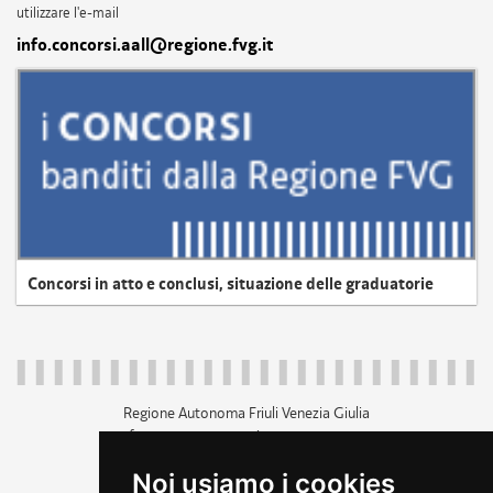
utilizzare l'e-mail
info.concorsi.aall@regione.fvg.it
Concorsi in atto e conclusi, situazione delle graduatorie
Regione Autonoma Friuli Venezia Giulia
c.f. 80014930327; p.iva 00526040324
piazza Unità d'Italia 1 Trieste
Noi usiamo i cookies
+39 040 3771111