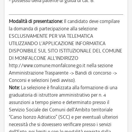
- possesso della patente di guida di cat. B.
Modalità di presentazione:
Il candidato deve compilare
la domanda di partecipazione alla selezione
ESCLUSIVAMENTE PER VIA TELEMATICA
UTILIZZANDO L’APPLICAZIONE INFORMATICA
DISPONIBILE SUL SITO ISTITUZIONALE DEL COMUNE
DI MONFALCONE ALL’INDIRIZZO
http://www.comune.monfalcone.go.it nella sezione
Amministrazione Trasparente -> Bandi di concorso ->
Concorsi e selezioni (vedi avviso).
Note:
La selezione è finalizzata alla formazione di una
graduatoria di istruttore amministrativo per n. 4
assunzioni a tempo pieno e determinato presso il
Servizio Sociale dei Comuni dell’Ambito territoriale
“Carso Isonzo Adriatico” (SCC) e per eventuali ulteriori
necessità che si dovessero verificare presso i servizi
dell’Ente, nei limiti e con le modalità previste dalla