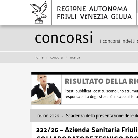
Concorsi
i concorsi indetti 
home
concorsi
ricerca
RISULTATO DELLA RI
I testi pubblicati costituiscono uno strume
responsabilità degli stessi è in capo all'E
05.08.2026
-
Scadenza della presentazione delle 
332/26 – Azienda Sanitaria Friul