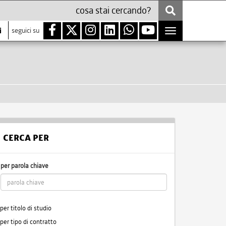
i
seguici su
Toggle
navigation
CERCA PER
per parola chiave
per titolo di studio
per tipo di contratto