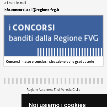
utilizzare l'e-mail
info.concorsi.aall@regione.fvg.it
Concorsi in atto e conclusi, situazione delle graduatorie
Regione Autonoma Friuli Venezia Giulia
c.f. 80014930327; p.iva 00526040324
piazza Unità d'Italia 1 Trieste
Noi usiamo i cookies
+39 040 3771111