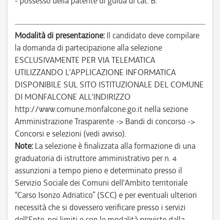
- possesso della patente di guida di cat. B.
Modalità di presentazione:
Il candidato deve compilare
la domanda di partecipazione alla selezione
ESCLUSIVAMENTE PER VIA TELEMATICA
UTILIZZANDO L’APPLICAZIONE INFORMATICA
DISPONIBILE SUL SITO ISTITUZIONALE DEL COMUNE
DI MONFALCONE ALL’INDIRIZZO
http://www.comune.monfalcone.go.it nella sezione
Amministrazione Trasparente -> Bandi di concorso ->
Concorsi e selezioni (vedi avviso).
Note:
La selezione è finalizzata alla formazione di una
graduatoria di istruttore amministrativo per n. 4
assunzioni a tempo pieno e determinato presso il
Servizio Sociale dei Comuni dell’Ambito territoriale
“Carso Isonzo Adriatico” (SCC) e per eventuali ulteriori
necessità che si dovessero verificare presso i servizi
dell’Ente, nei limiti e con le modalità previste dalla