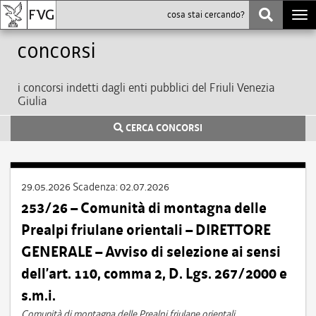
Togg
navi
Concorsi
i concorsi indetti dagli enti pubblici del Friuli Venezia
Giulia
CERCA CONCORSI
29.05.2026
Scadenza:
02.07.2026
253/26 – Comunità di montagna delle
Prealpi friulane orientali – DIRETTORE
GENERALE – Avviso di selezione ai sensi
dell’art. 110, comma 2, D. Lgs. 267/2000 e
s.m.i.
Comunità di montagna delle Prealpi friulane orientali