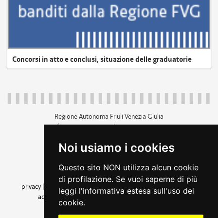
Concorsi in atto e conclusi, situazione delle graduatorie
Regione Autonoma Friuli Venezia Giulia
c.f. 80014930327; p.iva 00526040324
piazza Unità d'Italia 1 Trieste
Noi usiamo i cookies
+39 040 3771111
regione.friuliveneziagiulia@certregione.fvg.it
Questo sito NON utilizza alcun cookie
amministrazione trasparente
di profilazione. Se vuoi saperne di più
privacy
|
cookie
|
note legali
|
accessibilità
|
rss
|
dichiarazione di
leggi l'informativa estesa sull'uso dei
accessibilità
|
feedback
|
cambio preferenze cookie
cookie.
seguici su