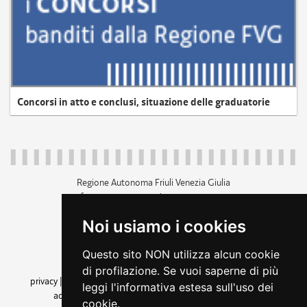
Concorsi in atto e conclusi, situazione delle graduatorie
Regione Autonoma Friuli Venezia Giulia
c.f. 80014930327; p.iva 00526040324
piazza Unità d'Italia 1 Trieste
Noi usiamo i cookies
+39 040 3771111
regione.friuliveneziagiulia@certregione.fvg.it
Questo sito NON utilizza alcun cookie
amministrazione trasparente
di profilazione. Se vuoi saperne di più
privacy
|
cookie
|
note legali
|
accessibilità
|
rss
|
dichiarazione di
leggi l'informativa estesa sull'uso dei
accessibilità
|
feedback
|
cambio preferenze cookie
cookie.