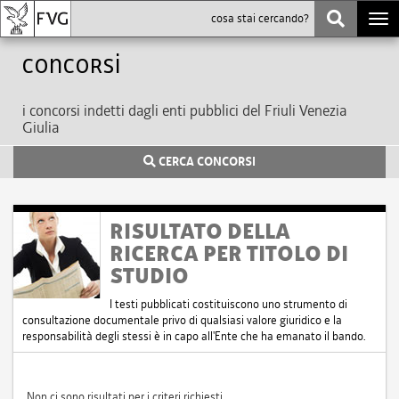
Togg
navi
Concorsi
i concorsi indetti dagli enti pubblici del Friuli Venezia
Giulia
CERCA CONCORSI
RISULTATO DELLA
RICERCA PER TITOLO DI
STUDIO
I testi pubblicati costituiscono uno strumento di
consultazione documentale privo di qualsiasi valore giuridico e la
responsabilità degli stessi è in capo all'Ente che ha emanato il bando.
Non ci sono risultati per i criteri richiesti.