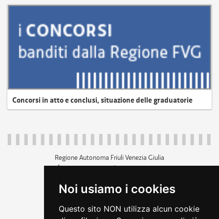
Concorsi in atto e conclusi, situazione delle graduatorie
Regione Autonoma Friuli Venezia Giulia
c.f. 80014930327; p.iva 00526040324
piazza Unità d'Italia 1 Trieste
Noi usiamo i cookies
+39 040 3771111
regione.friuliveneziagiulia@certregione.fvg.it
Questo sito NON utilizza alcun cookie
amministrazione trasparente