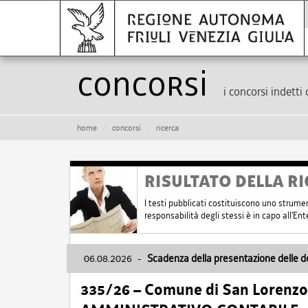
Concorsi
i concorsi indetti 
home
concorsi
ricerca
RISULTATO DELLA RI
I testi pubblicati costituiscono uno strume
responsabilità degli stessi è in capo all'E
06.08.2026
-
Scadenza della presentazione delle 
335/26 – Comune di San Lorenzo 