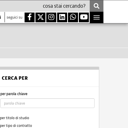
i
seguici su
Toggle
navigation
CERCA PER
per parola chiave
per titolo di studio
per tipo di contratto