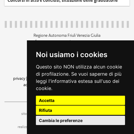
Concorsi in atto e conclusi, situazione delle graduatorie
Regione Autonoma Friuli Venezia Giulia
c.f. 80014930327; p.iva 00526040324
piazza Unità d'Italia 1 Trieste
Noi usiamo i cookies
+39 040 3771111
regione.friuliveneziagiulia@certregione.fvg.it
Questo sito NON utilizza alcun cookie
amministrazione trasparente
di profilazione. Se vuoi saperne di più
privacy
|
cookie
|
note legali
|
accessibilità
|
rss
|
dichiarazione di
leggi l'informativa estesa sull'uso dei
accessibilità
|
feedback
|
cambio preferenze cookie
cookie.
seguici su
Accetta
Rifiuta
ufficio stampa e comunicazione
sito a cura dell'
Cambia le preferenze
realizzazione
web design