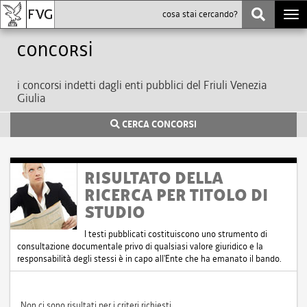
Togg
navi
Concorsi
i concorsi indetti dagli enti pubblici del Friuli Venezia
Giulia
CERCA CONCORSI
RISULTATO DELLA
RICERCA PER TITOLO DI
STUDIO
I testi pubblicati costituiscono uno strumento di
consultazione documentale privo di qualsiasi valore giuridico e la
responsabilità degli stessi è in capo all'Ente che ha emanato il bando.
Non ci sono risultati per i criteri richiesti.