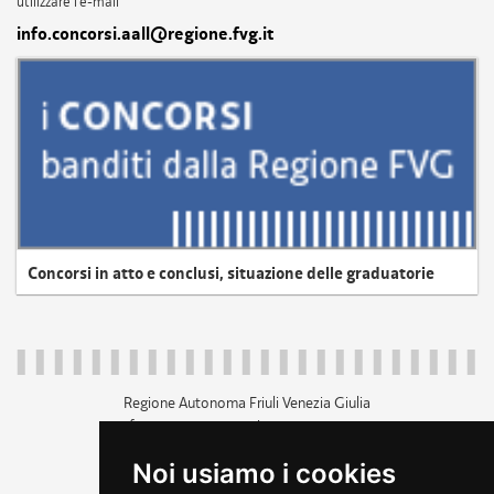
utilizzare l'e-mail
info.concorsi.aall@regione.fvg.it
Concorsi in atto e conclusi, situazione delle graduatorie
Regione Autonoma Friuli Venezia Giulia
c.f. 80014930327; p.iva 00526040324
piazza Unità d'Italia 1 Trieste
Noi usiamo i cookies
+39 040 3771111