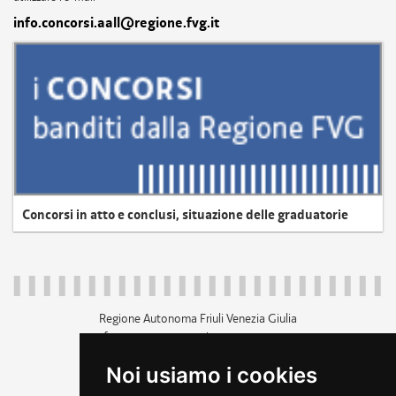
info.concorsi.aall@regione.fvg.it
Concorsi in atto e conclusi, situazione delle graduatorie
Regione Autonoma Friuli Venezia Giulia
c.f. 80014930327; p.iva 00526040324
piazza Unità d'Italia 1 Trieste
Noi usiamo i cookies
+39 040 3771111
regione.friuliveneziagiulia@certregione.fvg.it