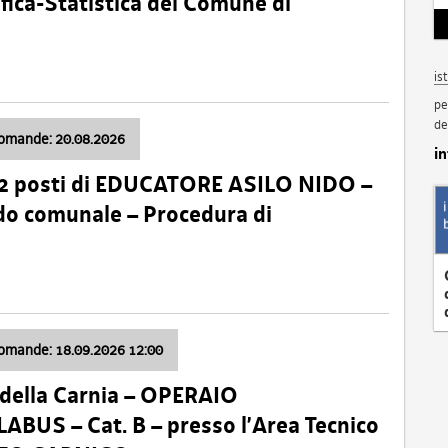
fica-Statistica del Comune di
is
pe
de
domande: 20.08.2026
i
 2 posti di EDUCATORE ASILO NIDO –
nido comunale – Procedura di
domande: 18.09.2026 12:00
della Carnia – OPERAIO
US – Cat. B – presso l’Area Tecnico