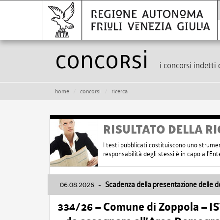
Concorsi
i concorsi indetti 
home
concorsi
ricerca
RISULTATO DELLA RI
I testi pubblicati costituiscono uno strume
responsabilità degli stessi è in capo all'E
06.08.2026
-
Scadenza della presentazione delle 
334/26 – Comune di Zoppola – 