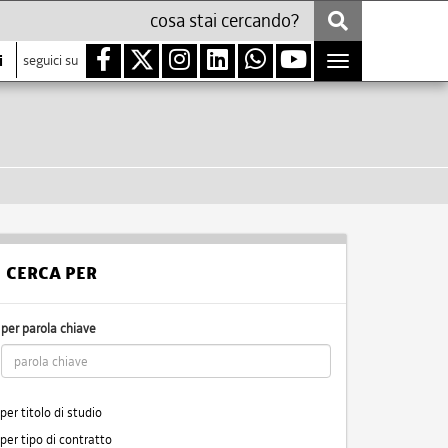
i
seguici su
Toggle
navigation
CERCA PER
per parola chiave
per titolo di studio
per tipo di contratto